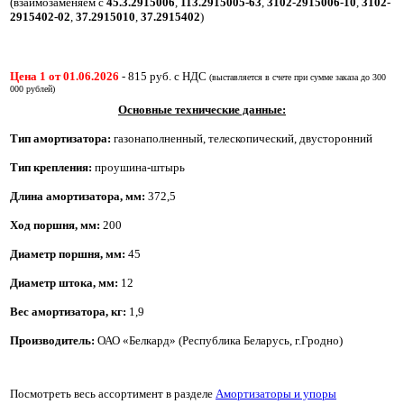
(взаимозаменяем с
45.3.2915006
,
113.2915005-63
,
3102-2915006-10
,
3102-
2915402-02
,
37.2915010
,
37.2915402
)
Цена 1 от 01.06.2026
-
815
руб. с НДС
(выставляется в счете при сумме заказа до 300
000 рублей)
Основные технические данные:
Тип амортизатора:
газонаполненный, телескопический, двусторонний
Тип крепления:
проушина-штырь
Длина амортизатора, мм:
372,5
Ход поршня, мм:
200
Диаметр поршня, мм:
45
Диаметр штока, мм:
12
Вес амортизатора, кг:
1,9
Производитель:
ОАО «Белкард» (Республика Беларусь, г.Гродно)
Посмотреть весь ассортимент в разделе
Амортизаторы и упоры