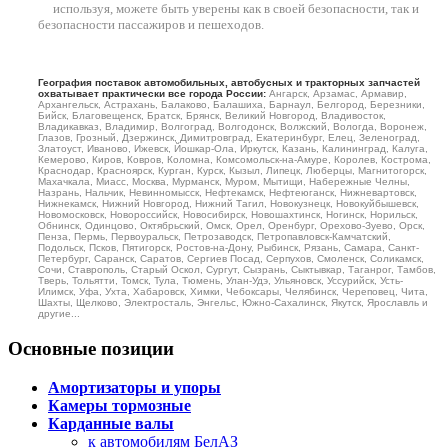
используя, можете быть уверены как в своей безопасности, так и
безопасности пассажиров и пешеходов.
География поставок автомобильных, автобусных и тракторных запчастей
охватывает практически все города России:
Ангарск, Арзамас, Армавир,
Архангельск, Астрахань, Балаково, Балашиха, Барнаул, Белгород, Березники,
Бийск, Благовещенск, Братск, Брянск, Великий Новгород, Владивосток,
Владикавказ, Владимир, Волгоград, Волгодонск, Волжский, Вологда, Воронеж,
Глазов, Грозный, Дзержинск, Димитровград, Екатеринбург, Елец, Зеленоград,
Златоуст, Иваново, Ижевск, Йошкар-Ола, Иркутск, Казань, Калининград, Калуга,
Кемерово, Киров, Ковров, Коломна, Комсомольск-на-Амуре, Королев, Кострома,
Краснодар, Красноярск, Курган, Курск, Кызыл, Липецк, Люберцы, Магнитогорск,
Махачкала, Миасс, Москва, Мурманск, Муром, Мытищи, Набережные Челны,
Назрань, Нальчик, Невинномысск, Нефтекамск, Нефтеюганск, Нижневартовск,
Нижнекамск, Нижний Новгород, Нижний Тагил, Новокузнецк, Новокуйбышевск,
Новомосковск, Новороссийск, Новосибирск, Новошахтинск, Ногинск, Норильск,
Обнинск, Одинцово, Октябрьский, Омск, Орел, Оренбург, Орехово-Зуево, Орск,
Пенза, Пермь, Первоуральск, Петрозаводск, Петропавловск-Камчатский,
Подольск, Псков, Пятигорск, Ростов-на-Дону, Рыбинск, Рязань, Самара, Санкт-
Петербург, Саранск, Саратов, Сергиев Посад, Серпухов, Смоленск, Соликамск,
Сочи, Ставрополь, Старый Оскол, Сургут, Сызрань, Сыктывкар, Таганрог, Тамбов,
Тверь, Тольятти, Томск, Тула, Тюмень, Улан-Удэ, Ульяновск, Уссурийск, Усть-
Илимск, Уфа, Ухта, Хабаровск, Химки, Чебоксары, Челябинск, Череповец, Чита,
Шахты, Щелково, Электросталь, Энгельс, Южно-Сахалинск, Якутск, Ярославль и
другие...
Основные позиции
Амортизаторы и упоры
Камеры тормозные
Карданные валы
к автомобилям БелАЗ