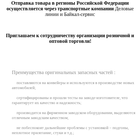
Отправка товара в регионы Российской Федерации
осуществляется через транспортные компании
Деловые
линии и Байкал-сервис
Приглашаем к сотрудничеству организации розничной и
оптовой торговли!
Преимущества оригинальных запасных частей :
поставляются на конвейеры и используются в производстве новых
автомобилей
;
сертифицированы и прошли тесты на заводе-изготовителе, что
гарантирует их качество и надежность;
производится на фирменном заводском оборудовании, выделяются
отличным заводским качеством;
не побеспокоят дальнейшие проблемы с установкой – подгоны,
неплотное прилегание, стуки и т.д.;