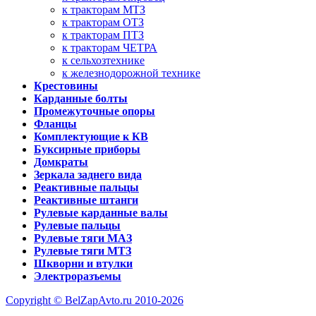
к тракторам МТЗ
к тракторам ОТЗ
к тракторам ПТЗ
к тракторам ЧЕТРА
к сельхозтехнике
к железнодорожной технике
Крестовины
Карданные болты
Промежуточные опоры
Фланцы
Комплектующие к КВ
Буксирные приборы
Домкраты
Зеркала заднего вида
Реактивные пальцы
Реактивные штанги
Рулевые карданные валы
Рулевые пальцы
Рулевые тяги МАЗ
Рулевые тяги МТЗ
Шкворни и втулки
Электроразъемы
Copyright © BelZapAvto.ru 2010-2026