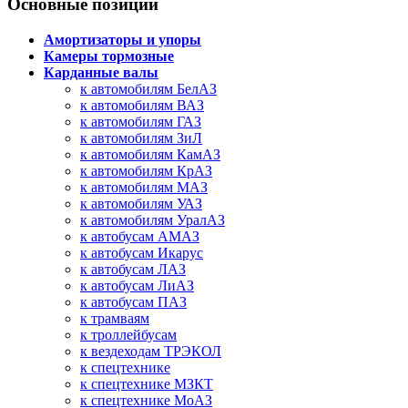
Основные позиции
Амортизаторы и упоры
Камеры тормозные
Карданные валы
к автомобилям БелАЗ
к автомобилям ВАЗ
к автомобилям ГАЗ
к автомобилям ЗиЛ
к автомобилям КамАЗ
к автомобилям КрАЗ
к автомобилям МАЗ
к автомобилям УАЗ
к автомобилям УралАЗ
к автобусам АМАЗ
к автобусам Икарус
к автобусам ЛАЗ
к автобусам ЛиАЗ
к автобусам ПАЗ
к трамваям
к троллейбусам
к вездеходам ТРЭКОЛ
к спецтехнике
к спецтехнике МЗКТ
к спецтехнике МоАЗ