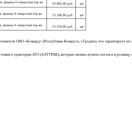
, фланец 4 отверстия) (пр-во
19 085,00 руб.
шт
 фланец 4 отверстия) (пр-во
13 246,00 руб.
шт
 фланец 4 отверстия) (пр-во
13 250,00 руб.
шт
овителе ОАО «Белкард» (Республика Беларусь, г.Гродно), что гарантирует их к
товин к тракторам АТЗ (АЛТТРАК), которые можно купить оптом и в розницу с