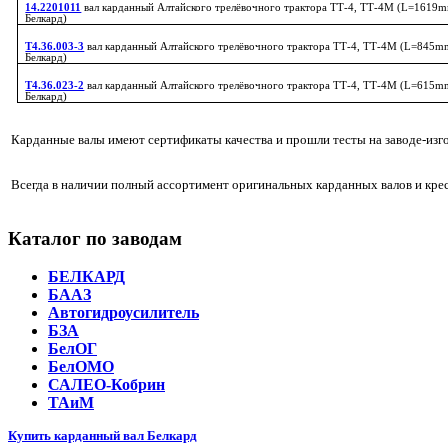
14.2201011
вал карданный Алтайского трелёвочного трактора ТТ-4, ТТ-4М (L=1619mm
Белкард)
Т4.36.003-3
вал карданный Алтайского трелёвочного трактора ТТ-4, ТТ-4М (L=845mm,
Белкард)
Т4.36.023-2
вал карданный Алтайского трелёвочного трактора ТТ-4, ТТ-4М (L=615mm,
Белкард)
Карданные валы имеют сертификаты качества и прошли тесты на заводе-изгот
Всегда в наличии полный ассортимент оригинальных карданных валов и крес
Каталог по заводам
БЕЛКАРД
БААЗ
Автогидроусилитель
БЗА
БелОГ
БелОМО
САЛЕО-Кобрин
ТАиМ
Купить карданный вал Белкард