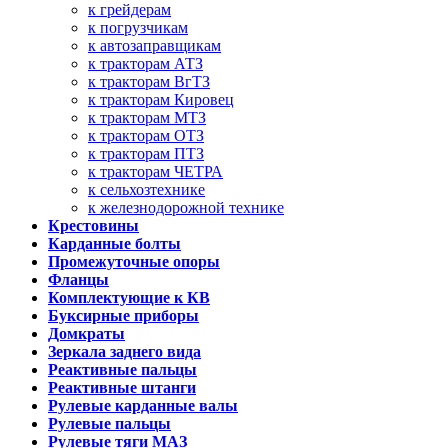
к грейдерам
к погрузчикам
к автозаправщикам
к тракторам АТЗ
к тракторам ВгТЗ
к тракторам Кировец
к тракторам МТЗ
к тракторам ОТЗ
к тракторам ПТЗ
к тракторам ЧЕТРА
к сельхозтехнике
к железнодорожной технике
Крестовины
Карданные болты
Промежуточные опоры
Фланцы
Комплектующие к КВ
Буксирные приборы
Домкраты
Зеркала заднего вида
Реактивные пальцы
Реактивные штанги
Рулевые карданные валы
Рулевые пальцы
Рулевые тяги МАЗ