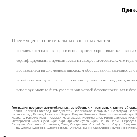
Пригла
Преимущества оригинальных запасных частей :
поставляются на конвейеры и используются в производстве новых а
сертифицированы и прошли тесты на заводе-изготовителе, что гарант
производится на фирменном заводском оборудовании, выделяются от
не побеспокоят дальнейшие проблемы с установкой – подгоны, неплотн
используя, можете быть уверены как в своей безопасности, так и бе
География поставок автомобильных, автобусных и тракторных запчастей охва
Брянск, Великий Новгород, Владивосток, Владикавказ, Владимир, Волгоград, Волго
Калининград, Калуга, Кемерово, Киров, Ковров, Коломна, Комсомольск-на-Амуре, 
Назрань, Нальчик, Невинномысск, Нефтекамск, Нефтеюганск, Нижневартовск, Нижне
Октябрьский, Омск, Орел, Оренбург, Орехово-Зуево, Орск, Пенза, Пермь, Первоурал
Серпухов, Смоленск, Соликамск, Сочи, Ставрополь, Старый Оскол, Сургут, Сызрань, 
Чита, Шахты, Щелково, Электросталь, Энгельс, Южно-Сахалинск, Якутск, Ярославль 