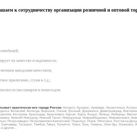
шаем к сотрудничеству организации розничной и оптовой то
втомобилей
;
ирует их качество и надежность;
личным заводским качеством;
ое прилегание, стуки и т.д.;
зопасности пассажиров и пешеходов.
тывает практически все города России:
Ангарск, Арзамас, Армавир, Архангельск, Астрах
донск, Волжский, Вологда, Воронеж, Глазов, Грозный, Дзержинск, Димитровград, Екатеринб
Королев, Кострома, Краснодар, Красноярск, Курган, Курск, Кызыл, Липецк, Люберцы, Магн
камск, Нижний Новгород, Нижний Тагил, Новокузнецк, Новокуйбышевск, Новомосковск, Ново
ьск, Петрозаводск, Петропавловск-Камчатский, Подольск, Псков, Пятигорск, Ростов-на-Дону
Сыктывкар, Таганрог, Тамбов, Тверь, Тольятти, Томск, Тула, Тюмень, Улан-Удэ, Ульяновск, 
и другие...