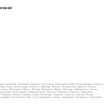
рговли!
ань, Балаково, Балашиха, Барнаул, Белгород, Березники, Бийск, Благовещенск, Братск,
ург, Елец, Зеленоград, Златоуст, Иваново, Ижевск, Йошкар-Ола, Иркутск, Казань,
итогорск, Махачкала, Миасс, Москва, Мурманск, Муром, Мытищи, Набережные Челны,
российск, Новосибирск, Новошахтинск, Ногинск, Норильск, Обнинск, Одинцово,
, Рыбинск, Рязань, Самара, Санкт-Петербург, Саранск, Саратов, Сергиев Посад,
Уссурийск, Усть-Илимск, Уфа, Ухта, Хабаровск, Химки, Чебоксары, Челябинск, Череповец,