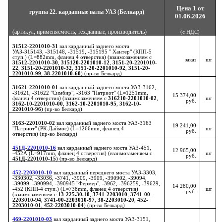
Цена 1 от
группа 22. карданные валы УАЗ (Белкард)
01.06.2026
(артикул, применяемость, тех.данные, производитель)
(с НДС)
31512-2201010-31
вал карданный заднего моста
УАЗ-315143, -315148, -31519, -315195 " Хантер" (КПП-5
ступ.) (L=882mm, фланец 4 отверстия) (взаимозаменяем с
заказ
шт
31512-2201010-30
,
315120-2201010-12
,
3151-20-2201010-
22
,
3151-20-2201010-32
,
3151-20-2201010-92
,
3151-20-
2201010-99
,
38-2201010-60
) (пр-во Белкард)
31621-2201010-01
вал карданный заднего моста УАЗ-3162,
-31621, -31622 "Симбир", -3163 "Патриот" (L=1251mm,
15 374,00
фланец 4 отверстия) (взаимозаменяем с
316210-2201010-02
,
шт
руб.
3162-10-2201010-00
,
3162-10-2201010-95
,
3162-10-
2201010-96
) (пр-во Белкард)
3163-2201010-02
вал карданный заднего моста УАЗ-3163
19 241,00
"Патриот" (РК-Даймос) (L=1266mm, фланец 4
шт
руб.
отверстия) (пр-во Белкард)
451Д-2201010-16
вал карданный заднего моста УАЗ-451,
12 965,00
-452А (L=917mm, фланец 4 отверстия) (взаимозаменяем с
шт
руб.
451Д-2201010-15
) (пр-во Белкард)
452-2203010-10
вал карданный переднего моста УАЗ-3303,
-330302, -33036, -3741, -3909, -3909, -390902, -39094,
-39099, -390994, -390945 "Фермер", -3962, -396259, -39629,
14 280,00
-452 (КПП-4 ступ.) (L=738mm, фланец 4 отверстия)
шт
руб.
(взаимозаменяем с
13-225.30.10
,
3741-2203010
,
3741-00-
2203010-94
,
3741-00-2203010-97
,
38-2203010-20
,
452-
2203010-01
,
452-2203010-04
) (пр-во Белкард)
469-2201010-03
вал карданный заднего моста УАЗ-3151,