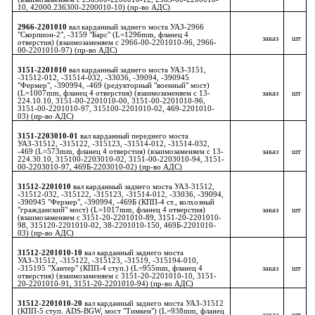
10, 42000.236300-2200010-10) (пр-во АДС)
2966-2201010
вал карданный заднего моста УАЗ-2966
"Скорпион-2", -3159 "Барс" (L=1296mm, фланец 4
заказ
шт
отверстия) (взаимозаменяем с 2966-00-2201010-96, 2966-
00-2201010-97) (пр-во АДС)
3151-2201010
вал карданный заднего моста УАЗ-3151,
-31512-012, -31514-032, -33036, -39094, -390945
"Фермер", -390994, -469 (редукторный "военный" мост)
(L=1007mm, фланец 4 отверстия) (взаимозаменяем с 13-
заказ
шт
224.10.10, 3151-00-2201010-00, 3151-00-2201010-96,
3151-00-2201010-97, 315100-2201010-02, 469-2201010-
03) (пр-во АДС)
3151-2203010-01
вал карданный переднего моста
УАЗ-31512, -315122, -315123, -31514-012, -31514-032,
-469 (L=573mm, фланец 4 отверстия) (взаимозаменяем с 13-
заказ
шт
224.30.10, 315100-2203010-02, 3151-00-2203010-94, 3151-
00-2203010-97, 469Б-2203010-02) (пр-во АДС)
31512-2201010
вал карданный заднего моста УАЗ-31512,
-31512-032, -315122, -315123, -31514-012, -33036, -39094,
-390945 "Фермер", -390994, -469Б (КПП-4 ст., колхозный
"гражданский" мост) (L=1017mm, фланец 4 отверстия)
заказ
шт
(взаимозаменяем с 3151-20-2201010-89, 3151-20-2201010-
98, 315120-2201010-02, 38-2201010-150, 469Б-2201010-
03) (пр-во АДС)
31512-2201010-10
вал карданный заднего моста
УАЗ-31512, -315122, -315123, -31519, -315194-010,
-315195 "Хантер" (КПП-4 ступ.) (L=955mm, фланец 4
заказ
шт
отверстия) (взаимозаменяем с 3151-20-2201010-10, 3151-
20-2201010-91, 3151-20-2201010-94) (пр-во АДС)
31512-2201010-20
вал карданный заднего моста УАЗ-31512
(КПП-5 ступ. ADS-BGW, мост "Тимкен") (L=938mm, фланец
заказ
шт