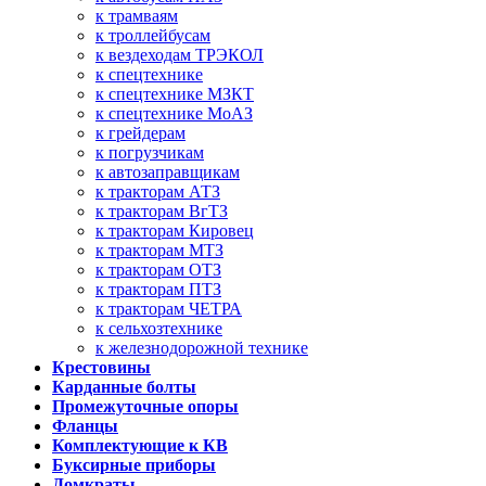
к трамваям
к троллейбусам
к вездеходам ТРЭКОЛ
к спецтехнике
к спецтехнике МЗКТ
к спецтехнике МоАЗ
к грейдерам
к погрузчикам
к автозаправщикам
к тракторам АТЗ
к тракторам ВгТЗ
к тракторам Кировец
к тракторам МТЗ
к тракторам ОТЗ
к тракторам ПТЗ
к тракторам ЧЕТРА
к сельхозтехнике
к железнодорожной технике
Крестовины
Карданные болты
Промежуточные опоры
Фланцы
Комплектующие к КВ
Буксирные приборы
Домкраты