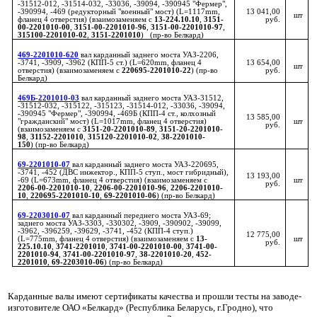
-31512-012, -31514-032, -33036, -39094, -390945 "Фермер",
-390994, -469 (редукторный "военный" мост) (L=1117mm,
13 041,00
шт
фланец 4 отверстия) (взаимозаменяем с
13-224.10.10
,
3151-
руб.
00-2201010-00
,
3151-00-2201010-96
,
3151-00-2201010-97
,
315100-2201010-02
,
3151-2201010
) (пр-во Белкард)
469-2201010-620
вал карданный заднего моста УАЗ-2206,
-3741, -3909, -3962 (КПП-5 ст.) (L=620mm, фланец 4
13 654
,00
шт
отверстия) (взаимозаменяем с
220695-2201010-22
) (пр-во
руб.
Белкард)
469Б-2201010-03
вал карданный заднего моста УАЗ-31512,
-31512-032, -315122, -315123, -31514-012, -33036, -39094,
-390945 "Фермер", -390994, -469Б (КПП-4 ст., колхозный
13 585
,00
"гражданский" мост) (L=1017mm, фланец 4 отверстия)
шт
руб.
(взаимозаменяем с
3151-20-2201010-89
,
3151-20-2201010-
98
,
31152-2201010
,
315120-2201010-02
,
38-2201010-
150
) (пр-во Белкард)
69-2201010-07
вал карданный заднего моста УАЗ-220695,
-3741, -452 (ДВС инжектор., КПП-5 ступ., мост гибридный),
13 193,00
-69 (L=673mm, фланец 4 отверстия) (взаимозаменяем с
шт
руб.
2206-00-2201010-10
,
2206-00-2201010-96
,
2206-2201010-
10
,
220695-2201010-10
,
69-2201010-06
) (пр-во Белкард)
69-2203010-07
вал карданный переднего моста УАЗ-69;
заднего моста УАЗ-3303, -330302, -3909, -390902, -39099,
-3962, -396259, -39629, -3741, -452 (КПП-4 ступ.)
12 775,00
(L=775mm, фланец 4 отверстия) (взаимозаменяем с
13-
шт
руб.
225.10.10
,
3741-2201010
,
3741-00-2201010-00
,
3741-00-
2201010-94
,
3741-00-2201010-97
,
38-2201010-20
,
452-
2201010
,
69-2203010-06
) (пр-во Белкард)
Карданные валы имеют сертификаты качества и прошли тесты на заводе-
изготовителе ОАО «Белкард» (Республика Беларусь, г.Гродно), что