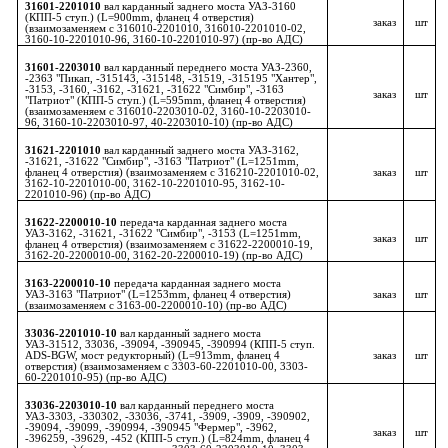
31601-2201010
вал карданный заднего моста УАЗ-3160
(КПП-5 ступ.) (L=900mm, фланец 4 отверстия)
заказ
шт
(взаимозаменяем с 316010-2201010, 316010-2201010-02,
3160-10-2201010-96, 3160-10-2201010-97) (пр-во АДС)
31601-2203010
вал карданный переднего моста УАЗ-2360,
-2363 "Пикап, -315143, -315148, -31519, -315195 "Хантер",
-3153, -3160, -3162, -31621, -31622 "Симбир", -3163
заказ
шт
"Патриот" (КПП-5 ступ.) (L=595mm, фланец 4 отверстия)
(взаимозаменяем с 316010-2203010-02, 3160-10-2203010-
96, 3160-10-2203010-97, 40-2203010-10) (пр-во АДС)
31621-2201010
вал карданный заднего моста УАЗ-3162,
-31621, -31622 "Симбир", -3163 "Патриот" (L=1251mm,
фланец 4 отверстия) (взаимозаменяем с 316210-2201010-02,
заказ
шт
3162-10-2201010-00, 3162-10-2201010-95, 3162-10-
2201010-96) (пр-во АДС)
31622-2200010-10
передача карданная заднего моста
УАЗ-3162, -31621, -31622 "Симбир", -3153 (L=1251mm,
заказ
шт
фланец 4 отверстия) (взаимозаменяем с 31622-2200010-19,
3162-20-2200010-00, 3162-20-2200010-19) (пр-во АДС)
3163-2200010-10
передача карданная заднего моста
УАЗ-3163 "Патриот" (L=1253mm, фланец 4 отверстия)
заказ
шт
(взаимозаменяем с 3163-00-2200010-10) (пр-во АДС)
33036-2201010-10
вал карданный заднего моста
УАЗ-31512, 33036, -39094, -390945, -390994 (КПП-5 ступ.
ADS-BGW, мост редукторный) (L=913mm, фланец 4
заказ
шт
отверстия) (взаимозаменяем с 3303-60-2201010-00, 3303-
60-2201010-95) (пр-во АДС)
33036-2203010-10
вал карданный переднего моста
УАЗ-3303, -330302, -33036, -3741, -3909, -3909, -390902,
-39094, -39099, -390994, -390945 "Фермер", -3962,
заказ
шт
-396259, -39629, -452 (КПП-5 ступ.) (L=824mm, фланец 4