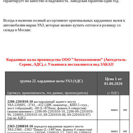
гарантирует их качество и надежность. Заводская гарантия один год.
Всегда в наличии полный ассортимент оригинальных карданных валов к
автомобилям марки УАЗ, которые можно купить оптом и в розницу со
склада в Москве.
Карданные валы производства ООО ”Автокомпонент” (Автодеталь-
Сервис, АДС), г. Ульяновск поставляются под ЗАКАЗ!
Цена 1 от
группа 22. карданные валы УАЗ (АДС)
01.06.2026
(артикул, применяемость, тех.данные, производитель)
(с НДС)
2206-2201010-10
вал карданный заднего моста
УАЗ-220695, -3741, -452 (ДВС инжектор., КПП-5 ступ.,
мост гибридный), -69 (L=678mm, фланец 4 отверстия)
заказ
шт
(взаимозаменяем с 2206-00-2201010-10, 2206-00-2201010-
96, 220695-2201010-10, 69-2201010-06, 69-2201010-07)
(пр-во АДС)
2363-2200010-10
передача карданная заднего моста
УАЗ-2360, -2363 "Пикап (L=1487mm, фланец 4 отверстия)
заказ
шт
(взаимозаменяем с 236300-2200010-12, 2363-00-2200010-