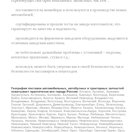
Преимущества оригинальных запасных частей :
поставляются на конвейеры и используются в производстве новых
автомобилей
;
сертифицированы и прошли тесты на заводе-изготовителе, что
гарантирует их качество и надежность;
производится на фирменном заводском оборудовании, выделяются
отличным заводским качеством;
не побеспокоят дальнейшие проблемы с установкой – подгоны,
неплотное прилегание, стуки и т.д.;
используя, можете быть уверены как в своей безопасности, так и
безопасности пассажиров и пешеходов.
География поставок автомобильных, автобусных и тракторных запчастей
охватывает практически все города России:
Ангарск, Арзамас, Армавир,
Архангельск, Астрахань, Балаково, Балашиха, Барнаул, Белгород, Березники,
Бийск, Благовещенск, Братск, Брянск, Великий Новгород, Владивосток,
Владикавказ, Владимир, Волгоград, Волгодонск, Волжский, Вологда, Воронеж,
Глазов, Грозный, Дзержинск, Димитровград, Екатеринбург, Елец, Зеленоград,
Златоуст, Иваново, Ижевск, Йошкар-Ола, Иркутск, Казань, Калининград, Калуга,
Кемерово, Киров, Ковров, Коломна, Комсомольск-на-Амуре, Королев, Кострома,
Краснодар, Красноярск, Курган, Курск, Кызыл, Липецк, Люберцы, Магнитогорск,
Махачкала, Миасс, Москва, Мурманск, Муром, Мытищи, Набережные Челны,
Назрань, Нальчик, Невинномысск, Нефтекамск, Нефтеюганск, Нижневартовск,
Нижнекамск, Нижний Новгород, Нижний Тагил, Новокузнецк, Новокуйбышевск,
Новомосковск, Новороссийск, Новосибирск, Новошахтинск, Ногинск, Норильск,
Обнинск, Одинцово, Октябрьский, Омск, Орел, Оренбург, Орехово-Зуево, Орск,