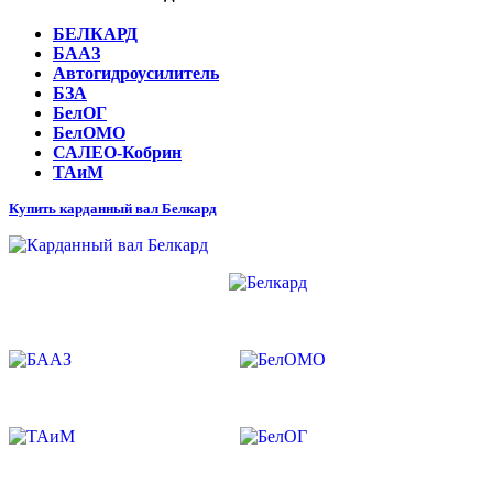
БЕЛКАРД
БААЗ
Автогидроусилитель
БЗА
БелОГ
БелОМО
САЛЕО-Кобрин
ТАиМ
Купить карданный вал Белкард