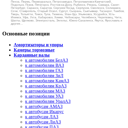
Пенза, Пермь, Первоуральск, Петрозаводск, Петропавловск-Камчатский,
Подольск, Псков, Пятигорск, Ростов-на-Дону, Рыбинск, Рязань, Самара, Санкт-
Петербург, Саранск, Саратов, Сергиев Посад, Серпухов, Смоленск, Соликамск,
Сочи, Ставрополь, Старый Оскол, Сургут, Сызрань, Сыктывкар, Таганрог, Тамбов,
Тверь, Тольятти, Томск, Тула, Тюмень, Улан-Удэ, Ульяновск, Уссурийск, Усть-
Илимск, Уфа, Ухта, Хабаровск, Химки, Чебоксары, Челябинск, Череповец, Чита,
Шахты, Щелково, Электросталь, Энгельс, Южно-Сахалинск, Якутск, Ярославль и
другие...
Основные позиции
Амортизаторы и упоры
Камеры тормозные
Карданные валы
к автомобилям БелАЗ
к автомобилям ВАЗ
к автомобилям ГАЗ
к автомобилям ЗиЛ
к автомобилям КамАЗ
к автомобилям КрАЗ
к автомобилям МАЗ
к автомобилям УАЗ
к автомобилям УралАЗ
к автобусам АМАЗ
к автобусам Икарус
к автобусам ЛАЗ
к автобусам ЛиАЗ
к автобусам ПАЗ