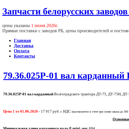
Запчасти белорусских заводов
цены указаны
1 июня 2026г.
Прямые поставки с заводов РБ, цены производителей и постоя
Главная
Доставка
Оплата
Контакты
79.36.025Р-01 вал карданный
79.36.025Р-01
вал карданный
Волгоградского трактора ДТ-75, ДТ-75Н, ДТ-
Цена 1 от 01.06.2026
-
17 017
руб. с НДС
(выставляется в счете при сумме заказа до 300
Основные
Минимальная длина карданного вала (Lmin), мм:
694