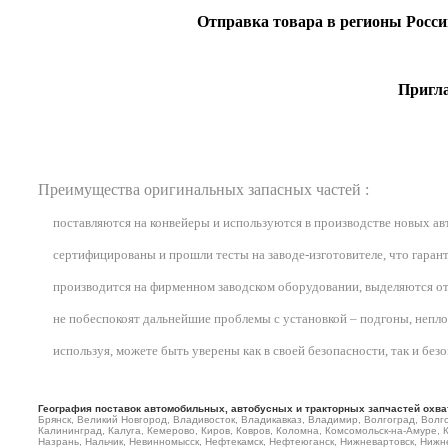
Отправка товара в регионы Росс
Пригла
Преимущества оригинальных запасных частей :
поставляются на конвейеры и используются в производстве новых а
сертифицированы и прошли тесты на заводе-изготовителе, что гарант
производится на фирменном заводском оборудовании, выделяются от
не побеспокоят дальнейшие проблемы с установкой – подгоны, неплотн
используя, можете быть уверены как в своей безопасности, так и бе
География поставок автомобильных, автобусных и тракторных запчастей охва
Брянск, Великий Новгород, Владивосток, Владикавказ, Владимир, Волгоград, Волго
Калининград, Калуга, Кемерово, Киров, Ковров, Коломна, Комсомольск-на-Амуре, 
Назрань, Нальчик, Невинномысск, Нефтекамск, Нефтеюганск, Нижневартовск, Нижне