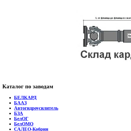
Каталог по заводам
БЕЛКАРД
БААЗ
Автогидроусилитель
БЗА
БелОГ
БелОМО
САЛЕО-Кобрин