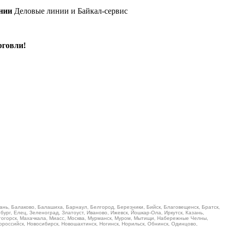
нии
Деловые линии и Байкал-сервис
рговли!
ань, Балаково, Балашиха, Барнаул, Белгород, Березники, Бийск, Благовещенск, Братск,
ург, Елец, Зеленоград, Златоуст, Иваново, Ижевск, Йошкар-Ола, Иркутск, Казань,
итогорск, Махачкала, Миасс, Москва, Мурманск, Муром, Мытищи, Набережные Челны,
российск, Новосибирск, Новошахтинск, Ногинск, Норильск, Обнинск, Одинцово,