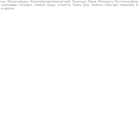
ьск, Петрозаводск, Петропавловск-Камчатский, Подольск, Псков, Пятигорск, Ростов-на-Дону
Сыктывкар, Таганрог, Тамбов, Тверь, Тольятти, Томск, Тула, Тюмень, Улан-Удэ, Ульяновск, 
и другие...