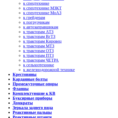
к спецтехнике
к спецтехнике МЗКТ
к спецтехнике МоАЗ
к грейдерам
к погрузчикам
к автозаправщикам
к тракторам АТЗ
к тракторам ВгТЗ
к тракторам Кировец
к тракторам МТЗ
к тракторам ОТЗ
к тракторам ПТЗ
к тракторам ЧЕТРА
к сельхозтехнике
к железнодорожной технике
Крестовины
Карданные болты
Промежуточные опоры
Фланцы
Комплектующие к КВ
Буксирные приборы
Домкраты
Зеркала заднего вида
Реактивные пальцы
Реактивные штанги