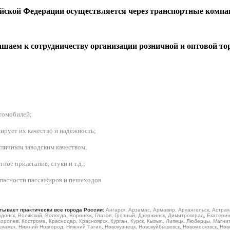
ийской Федерации осуществляется через транспортные компа
шаем к сотрудничеству организации розничной и оптовой то
втомобилей
;
ирует их качество и надежность;
личным заводским качеством;
ое прилегание, стуки и т.д.;
зопасности пассажиров и пешеходов.
тывает практически все города России:
Ангарск, Арзамас, Армавир, Архангельск, Астрах
донск, Волжский, Вологда, Воронеж, Глазов, Грозный, Дзержинск, Димитровград, Екатеринб
Королев, Кострома, Краснодар, Красноярск, Курган, Курск, Кызыл, Липецк, Люберцы, Магн
камск, Нижний Новгород, Нижний Тагил, Новокузнецк, Новокуйбышевск, Новомосковск, Ново