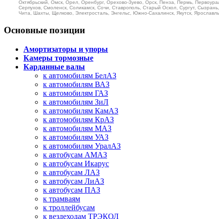
Октябрьский, Омск, Орел, Оренбург, Орехово-Зуево, Орск, Пенза, Пермь, Первоурал
Серпухов, Смоленск, Соликамск, Сочи, Ставрополь, Старый Оскол, Сургут, Сызрань, 
Чита, Шахты, Щелково, Электросталь, Энгельс, Южно-Сахалинск, Якутск, Ярославль 
Основные позиции
Амортизаторы и упоры
Камеры тормозные
Карданные валы
к автомобилям БелАЗ
к автомобилям ВАЗ
к автомобилям ГАЗ
к автомобилям ЗиЛ
к автомобилям КамАЗ
к автомобилям КрАЗ
к автомобилям МАЗ
к автомобилям УАЗ
к автомобилям УралАЗ
к автобусам АМАЗ
к автобусам Икарус
к автобусам ЛАЗ
к автобусам ЛиАЗ
к автобусам ПАЗ
к трамваям
к троллейбусам
к вездеходам ТРЭКОЛ