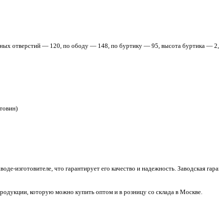
ных отверстий — 120, по ободу — 148, по буртику — 95, высота буртика — 2
товин)
воде-изготовителе, что гарантирует его качество и надежность. Заводская гара
одукции, которую можно купить оптом и в розницу со склада в Москве.