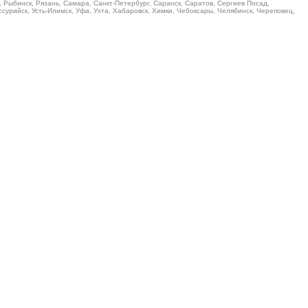
, Рыбинск, Рязань, Самара, Санкт-Петербург, Саранск, Саратов, Сергиев Посад,
Уссурийск, Усть-Илимск, Уфа, Ухта, Хабаровск, Химки, Чебоксары, Челябинск, Череповец,