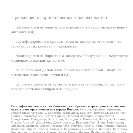
Преимущества оригинальных запасных частей :
поставляются на конвейеры и используются в производстве новых
автомобилей
;
сертифицированы и прошли тесты на заводе-изготовителе, что
гарантирует их качество и надежность;
производится на фирменном заводском оборудовании, выделяются
отличным заводским качеством;
не побеспокоят дальнейшие проблемы с установкой – подгоны,
неплотное прилегание, стуки и т.д.;
используя, можете быть уверены как в своей безопасности, так и
безопасности пассажиров и пешеходов.
География поставок автомобильных, автобусных и тракторных запчастей
охватывает практически все города России:
Ангарск, Арзамас, Армавир,
Архангельск, Астрахань, Балаково, Балашиха, Барнаул, Белгород, Березники,
Бийск, Благовещенск, Братск, Брянск, Великий Новгород, Владивосток,
Владикавказ, Владимир, Волгоград, Волгодонск, Волжский, Вологда, Воронеж,
Глазов, Грозный, Дзержинск, Димитровград, Екатеринбург, Елец, Зеленоград,
Златоуст, Иваново, Ижевск, Йошкар-Ола, Иркутск, Казань, Калининград, Калуга,
Кемерово, Киров, Ковров, Коломна, Комсомольск-на-Амуре, Королев, Кострома,
Краснодар, Красноярск, Курган, Курск, Кызыл, Липецк, Люберцы, Магнитогорск,