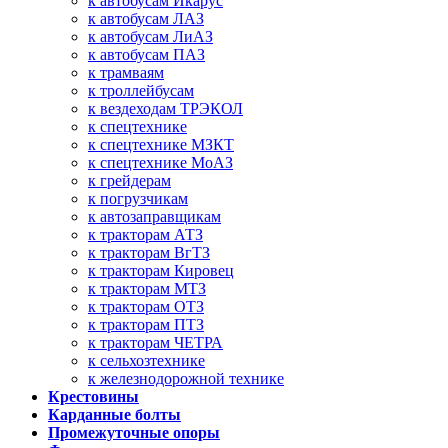
к автобусам Икарус
к автобусам ЛАЗ
к автобусам ЛиАЗ
к автобусам ПАЗ
к трамваям
к троллейбусам
к вездеходам ТРЭКОЛ
к спецтехнике
к спецтехнике МЗКТ
к спецтехнике МоАЗ
к грейдерам
к погрузчикам
к автозаправщикам
к тракторам АТЗ
к тракторам ВгТЗ
к тракторам Кировец
к тракторам МТЗ
к тракторам ОТЗ
к тракторам ПТЗ
к тракторам ЧЕТРА
к сельхозтехнике
к железнодорожной технике
Крестовины
Карданные болты
Промежуточные опоры