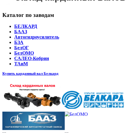
Каталог по заводам
БЕЛКАРД
БААЗ
Автогидроусилитель
БЗА
БелОГ
БелОМО
САЛЕО-Кобрин
ТАиМ
Купить карданный вал Белкард