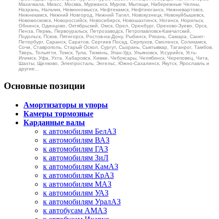
Махачкала, Миасс, Москва, Мурманск, Муром, Мытищи, Набережные Челны,
Назрань, Нальчик, Невинномысск, Нефтекамск, Нефтеюганск, Нижневартовск,
Нижнекамск, Нижний Новгород, Нижний Тагил, Новокузнецк, Новокуйбышевск,
Новомосковск, Новороссийск, Новосибирск, Новошахтинск, Ногинск, Норильск,
Обнинск, Одинцово, Октябрьский, Омск, Орел, Оренбург, Орехово-Зуево, Орск,
Пенза, Пермь, Первоуральск, Петрозаводск, Петропавловск-Камчатский,
Подольск, Псков, Пятигорск, Ростов-на-Дону, Рыбинск, Рязань, Самара, Санкт-
Петербург, Саранск, Саратов, Сергиев Посад, Серпухов, Смоленск, Соликамск,
Сочи, Ставрополь, Старый Оскол, Сургут, Сызрань, Сыктывкар, Таганрог, Тамбов,
Тверь, Тольятти, Томск, Тула, Тюмень, Улан-Удэ, Ульяновск, Уссурийск, Усть-
Илимск, Уфа, Ухта, Хабаровск, Химки, Чебоксары, Челябинск, Череповец, Чита,
Шахты, Щелково, Электросталь, Энгельс, Южно-Сахалинск, Якутск, Ярославль и
другие...
Основные позиции
Амортизаторы и упоры
Камеры тормозные
Карданные валы
к автомобилям БелАЗ
к автомобилям ВАЗ
к автомобилям ГАЗ
к автомобилям ЗиЛ
к автомобилям КамАЗ
к автомобилям КрАЗ
к автомобилям МАЗ
к автомобилям УАЗ
к автомобилям УралАЗ
к автобусам АМАЗ