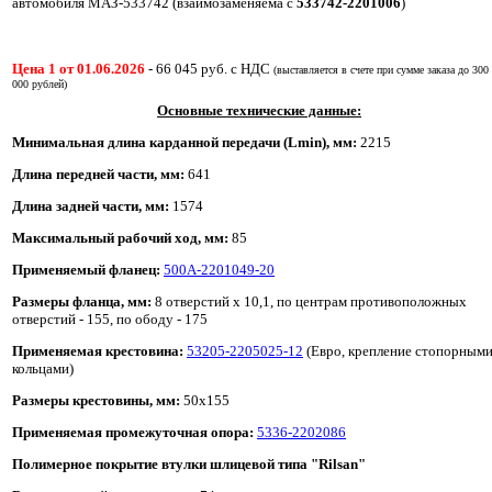
автомобиля МАЗ-533742 (взаимозаменяема с
533742-2201006
)
Цена 1 от 01.06.2026
-
66 045
руб. с НДС
(выставляется в счете при сумме заказа до 300
000 рублей)
Основные технические данные:
Минимальная длина карданной передачи (Lmin), мм:
2215
Длина передней части
, мм:
641
Длина задней части
, мм:
1574
Максимальный рабочий ход, мм:
85
Применяемый фланец:
500А-2201049-20
Размеры фланца, мм:
8 отверстий х 10,1, по центрам противоположных
отверстий - 155, по ободу - 175
Применяемая крестовина:
53205-2205025-12
(Евро, крепление стопорным
кольцами)
Размеры крестовины, мм:
50х155
Применяемая промежуточная опора:
5336-2202086
Полимерное покрытие втулки шлицевой типа "Rilsan"