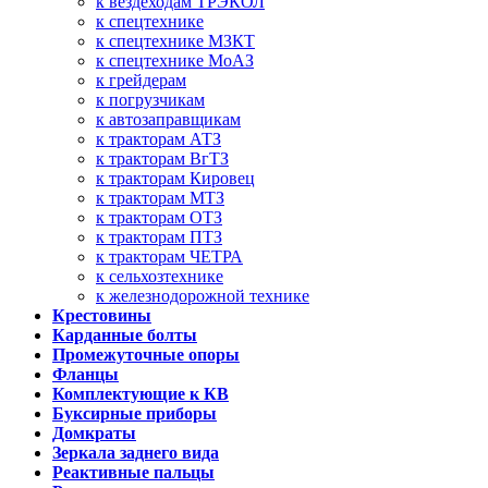
к вездеходам ТРЭКОЛ
к спецтехнике
к спецтехнике МЗКТ
к спецтехнике МоАЗ
к грейдерам
к погрузчикам
к автозаправщикам
к тракторам АТЗ
к тракторам ВгТЗ
к тракторам Кировец
к тракторам МТЗ
к тракторам ОТЗ
к тракторам ПТЗ
к тракторам ЧЕТРА
к сельхозтехнике
к железнодорожной технике
Крестовины
Карданные болты
Промежуточные опоры
Фланцы
Комплектующие к КВ
Буксирные приборы
Домкраты
Зеркала заднего вида
Реактивные пальцы