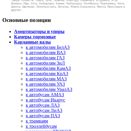
Тверь, Тольятти, Томск, Тула, Тюмень, Улан-Удэ, Ульяновск, Уссурийск, Усть-
Илимск, Уфа, Ухта, Хабаровск, Химки, Чебоксары, Челябинск, Череповец, Чита,
Шахты, Щелково, Электросталь, Энгельс, Южно-Сахалинск, Якутск, Ярославль и
другие...
Основные позиции
Амортизаторы и упоры
Камеры тормозные
Карданные валы
к автомобилям БелАЗ
к автомобилям ВАЗ
к автомобилям ГАЗ
к автомобилям ЗиЛ
к автомобилям КамАЗ
к автомобилям КрАЗ
к автомобилям МАЗ
к автомобилям УАЗ
к автомобилям УралАЗ
к автобусам АМАЗ
к автобусам Икарус
к автобусам ЛАЗ
к автобусам ЛиАЗ
к автобусам ПАЗ
к трамваям
к троллейбусам