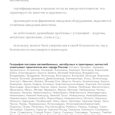
автомобилей
;
сертифицированы и прошли тесты на заводе-изготовителе, что
гарантирует их качество и надежность;
производится на фирменном заводском оборудовании, выделяются
отличным заводским качеством;
не побеспокоят дальнейшие проблемы с установкой – подгоны,
неплотное прилегание, стуки и т.д.;
используя, можете быть уверены как в своей безопасности, так и
безопасности пассажиров и пешеходов.
География поставок автомобильных, автобусных и тракторных запчастей
охватывает практически все города России:
Ангарск, Арзамас, Армавир,
Архангельск, Астрахань, Балаково, Балашиха, Барнаул, Белгород, Березники,
Бийск, Благовещенск, Братск, Брянск, Великий Новгород, Владивосток,
Владикавказ, Владимир, Волгоград, Волгодонск, Волжский, Вологда, Воронеж,
Глазов, Грозный, Дзержинск, Димитровград, Екатеринбург, Елец, Зеленоград,
Златоуст, Иваново, Ижевск, Йошкар-Ола, Иркутск, Казань, Калининград, Калуга,
Кемерово, Киров, Ковров, Коломна, Комсомольск-на-Амуре, Королев, Кострома,
Краснодар, Красноярск, Курган, Курск, Кызыл, Липецк, Люберцы, Магнитогорск,
Махачкала, Миасс, Москва, Мурманск, Муром, Мытищи, Набережные Челны,
Назрань, Нальчик, Невинномысск, Нефтекамск, Нефтеюганск, Нижневартовск,
Нижнекамск, Нижний Новгород, Нижний Тагил, Новокузнецк, Новокуйбышевск,
Новомосковск, Новороссийск, Новосибирск, Новошахтинск, Ногинск, Норильск,
Обнинск, Одинцово, Октябрьский, Омск, Орел, Оренбург, Орехово-Зуево, Орск,
Пенза, Пермь, Первоуральск, Петрозаводск, Петропавловск-Камчатский,
Подольск, Псков, Пятигорск, Ростов-на-Дону, Рыбинск, Рязань, Самара, Санкт-
Петербург, Саранск, Саратов, Сергиев Посад, Серпухов, Смоленск, Соликамск,
Сочи, Ставрополь, Старый Оскол, Сургут, Сызрань, Сыктывкар, Таганрог, Тамбов,