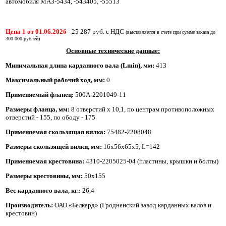
автомобиля МАЗ-5434, -543405, -55513
Цена 1 от 01.06.2026
-
25 287
руб. с НДС
(выставляется в счете при сумме заказа до
300 000 рублей)
Основные технические данные:
Минимальная длина карданного вала (Lmin), мм:
413
Максимальный рабочий ход, мм:
0
Применяемый фланец:
500А-2201049-11
Размеры фланца, мм:
8 отверстий х 10,1
, по центрам противоположных
отверстий - 155, по ободу - 175
Применяемая скользящая вилка:
75482-2208048
Размеры скользящей вилки, мм:
16x56x65x5, L=142
Применяемая крестовина:
4310-2205025-04 (пластины, крышки и болты)
Размеры крестовины, мм:
50х155
Вес карданного вала, кг.:
26,4
Производитель:
ОАО «Белкард» (Гродненский завод карданных валов и
крестовин)