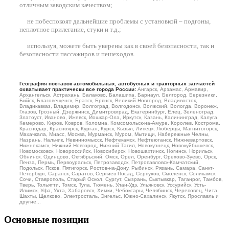
отличным заводским качеством;
не побеспокоят дальнейшие проблемы с установкой – подгоны,
неплотное прилегание, стуки и т.д.;
используя, можете быть уверены как в своей безопасности, так и
безопасности пассажиров и пешеходов.
География поставок автомобильных, автобусных и тракторных запчастей
охватывает практически все города России:
Ангарск, Арзамас, Армавир,
Архангельск, Астрахань, Балаково, Балашиха, Барнаул, Белгород, Березники,
Бийск, Благовещенск, Братск, Брянск, Великий Новгород, Владивосток,
Владикавказ, Владимир, Волгоград, Волгодонск, Волжский, Вологда, Воронеж,
Глазов, Грозный, Дзержинск, Димитровград, Екатеринбург, Елец, Зеленоград,
Златоуст, Иваново, Ижевск, Йошкар-Ола, Иркутск, Казань, Калининград, Калуга,
Кемерово, Киров, Ковров, Коломна, Комсомольск-на-Амуре, Королев, Кострома,
Краснодар, Красноярск, Курган, Курск, Кызыл, Липецк, Люберцы, Магнитогорск,
Махачкала, Миасс, Москва, Мурманск, Муром, Мытищи, Набережные Челны,
Назрань, Нальчик, Невинномысск, Нефтекамск, Нефтеюганск, Нижневартовск,
Нижнекамск, Нижний Новгород, Нижний Тагил, Новокузнецк, Новокуйбышевск,
Новомосковск, Новороссийск, Новосибирск, Новошахтинск, Ногинск, Норильск,
Обнинск, Одинцово, Октябрьский, Омск, Орел, Оренбург, Орехово-Зуево, Орск,
Пенза, Пермь, Первоуральск, Петрозаводск, Петропавловск-Камчатский,
Подольск, Псков, Пятигорск, Ростов-на-Дону, Рыбинск, Рязань, Самара, Санкт-
Петербург, Саранск, Саратов, Сергиев Посад, Серпухов, Смоленск, Соликамск,
Сочи, Ставрополь, Старый Оскол, Сургут, Сызрань, Сыктывкар, Таганрог, Тамбов,
Тверь, Тольятти, Томск, Тула, Тюмень, Улан-Удэ, Ульяновск, Уссурийск, Усть-
Илимск, Уфа, Ухта, Хабаровск, Химки, Чебоксары, Челябинск, Череповец, Чита,
Шахты, Щелково, Электросталь, Энгельс, Южно-Сахалинск, Якутск, Ярославль и
другие...
Основные позиции