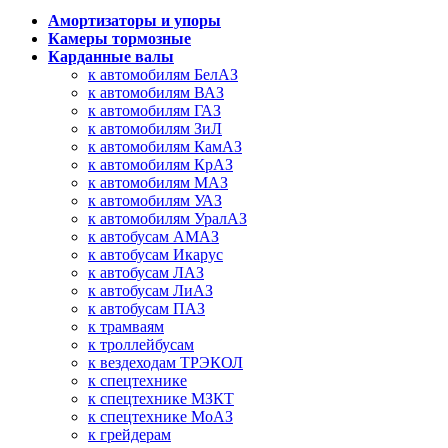
Амортизаторы и упоры
Камеры тормозные
Карданные валы
к автомобилям БелАЗ
к автомобилям ВАЗ
к автомобилям ГАЗ
к автомобилям ЗиЛ
к автомобилям КамАЗ
к автомобилям КрАЗ
к автомобилям МАЗ
к автомобилям УАЗ
к автомобилям УралАЗ
к автобусам АМАЗ
к автобусам Икарус
к автобусам ЛАЗ
к автобусам ЛиАЗ
к автобусам ПАЗ
к трамваям
к троллейбусам
к вездеходам ТРЭКОЛ
к спецтехнике
к спецтехнике МЗКТ
к спецтехнике МоАЗ
к грейдерам