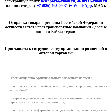
электронную почту
belzapavto@mail.ru
,
4630931@mail.ru
или по телефону
+7 (926) 463-09-31
(
+ WhatsApp
, MAX).
Отправка товара в регионы Российской Федерации
осуществляется через транспортные компании
Деловые
линии и Байкал-сервис
Приглашаем к сотрудничеству организации розничной и
оптовой торговли!
Преимущества оригинальных запасных частей :
поставляются на конвейеры и используются в производстве новых
автомобилей
;
сертифицированы и прошли тесты на заводе-изготовителе, что
гарантирует их качество и надежность;
производится на фирменном заводском оборудовании, выделяются