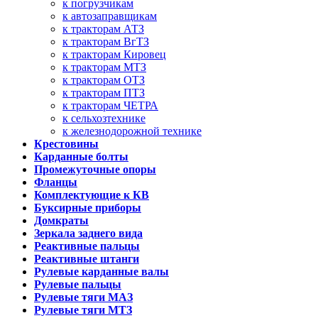
к погрузчикам
к автозаправщикам
к тракторам АТЗ
к тракторам ВгТЗ
к тракторам Кировец
к тракторам МТЗ
к тракторам ОТЗ
к тракторам ПТЗ
к тракторам ЧЕТРА
к сельхозтехнике
к железнодорожной технике
Крестовины
Карданные болты
Промежуточные опоры
Фланцы
Комплектующие к КВ
Буксирные приборы
Домкраты
Зеркала заднего вида
Реактивные пальцы
Реактивные штанги
Рулевые карданные валы
Рулевые пальцы
Рулевые тяги МАЗ
Рулевые тяги МТЗ