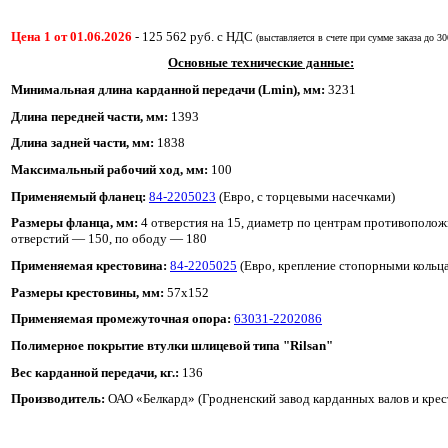
Цена 1 от 01.06.2026
-
125 562
руб. с НДС
(выставляется в счете при сумме заказа до 3
Основные технические данные:
Минимальная длина карданной передачи (Lmin), мм:
3231
Длина передней части
, мм:
1393
Длина задней части
,
мм:
1838
Максимальный рабочий ход, мм:
100
Применяемый фланец:
84-2205023
(Евро, с торцевыми насечками)
Размеры фланца, мм:
4 отверстия на 15, диаметр по центрам противополо
отверстий — 150, по ободу — 180
Применяемая крестовина:
84-2205025
(Евро, крепление стопорными кольц
Размеры крестовины, мм:
57х152
Применяемая промежуточная опора:
63031-2202086
Полимерное покрытие втулки шлицевой типа "Rilsan"
Вес карданной передачи, кг
.:
136
Производитель:
ОАО «Белкард» (Гродненский завод карданных валов и крес