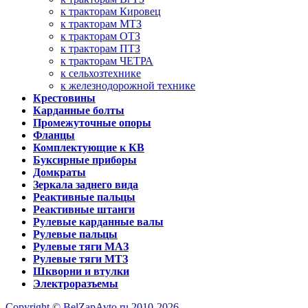
к тракторам Кировец
к тракторам МТЗ
к тракторам ОТЗ
к тракторам ПТЗ
к тракторам ЧЕТРА
к сельхозтехнике
к железнодорожной технике
Крестовины
Карданные болты
Промежуточные опоры
Фланцы
Комплектующие к КВ
Буксирные приборы
Домкраты
Зеркала заднего вида
Реактивные пальцы
Реактивные штанги
Рулевые карданные валы
Рулевые пальцы
Рулевые тяги МАЗ
Рулевые тяги МТЗ
Шкворни и втулки
Электроразъемы
Copyright © BelZapAvto.ru 2010-2026