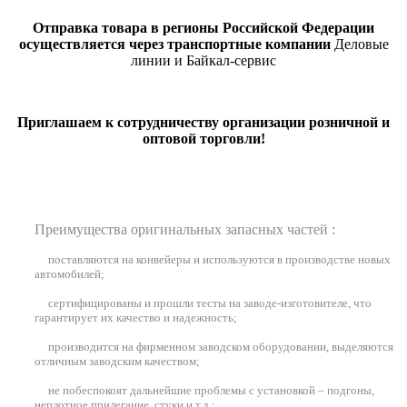
Отправка товара в регионы Российской Федерации
осуществляется через транспортные компании
Деловые
линии и Байкал-сервис
Приглашаем к сотрудничеству организации розничной и
оптовой торговли!
Преимущества оригинальных запасных частей :
поставляются на конвейеры и используются в производстве новых
автомобилей
;
сертифицированы и прошли тесты на заводе-изготовителе, что
гарантирует их качество и надежность;
производится на фирменном заводском оборудовании, выделяются
отличным заводским качеством;
не побеспокоят дальнейшие проблемы с установкой – подгоны,
неплотное прилегание, стуки и т.д.;