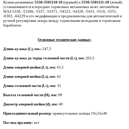
Кулаки разжимные
5336-3501110-10
(правый) и
5336-3501111-10
(левый)
устанавливаются в передних тормозных механизмах колес автомобиля
МАЗ-5336, -53366, -5337, -53371, -54323, -54328, -5433, -5516, -5551,
-6303, -64229 и его модификации и предназначены для автоматической и
ручной регулировки зазора между тормозными колодками и тормозным
барабаном.
Основные технические данные:
Длина кулака (L)
, мм.:
247,5
Длина кулака до торца головной части (L
), мм:
 203,5
1
Длина опорной шейки
(L
)
, мм:
43,5
3
Длина опорной шейки
(L
)
, мм:
42
4
Длина головной части
(L
)
, мм:
35
5
Высота головной части (Н), мм:
99
Диаметр опорной шейки (d), мм:
40
Присоединительный размер:
 прямоугольные шлицы 10x32x40
Паз под пружину:
 нет