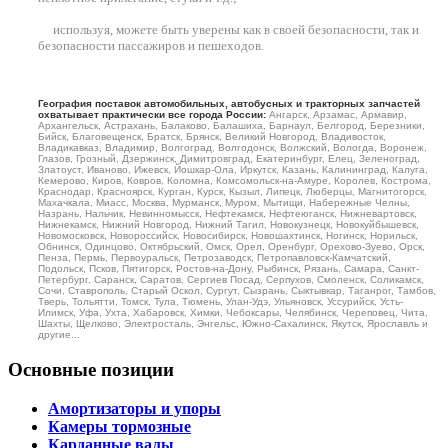
используя, можете быть уверены как в своей безопасности, так и
безопасности пассажиров и пешеходов.
География поставок автомобильных, автобусных и тракторных запчастей
охватывает практически все города России:
Ангарск, Арзамас, Армавир,
Архангельск, Астрахань, Балаково, Балашиха, Барнаул, Белгород, Березники,
Бийск, Благовещенск, Братск, Брянск, Великий Новгород, Владивосток,
Владикавказ, Владимир, Волгоград, Волгодонск, Волжский, Вологда, Воронеж,
Глазов, Грозный, Дзержинск, Димитровград, Екатеринбург, Елец, Зеленоград,
Златоуст, Иваново, Ижевск, Йошкар-Ола, Иркутск, Казань, Калининград, Калуга,
Кемерово, Киров, Ковров, Коломна, Комсомольск-на-Амуре, Королев, Кострома,
Краснодар, Красноярск, Курган, Курск, Кызыл, Липецк, Люберцы, Магнитогорск,
Махачкала, Миасс, Москва, Мурманск, Муром, Мытищи, Набережные Челны,
Назрань, Нальчик, Невинномысск, Нефтекамск, Нефтеюганск, Нижневартовск,
Нижнекамск, Нижний Новгород, Нижний Тагил, Новокузнецк, Новокуйбышевск,
Новомосковск, Новороссийск, Новосибирск, Новошахтинск, Ногинск, Норильск,
Обнинск, Одинцово, Октябрьский, Омск, Орел, Оренбург, Орехово-Зуево, Орск,
Пенза, Пермь, Первоуральск, Петрозаводск, Петропавловск-Камчатский,
Подольск, Псков, Пятигорск, Ростов-на-Дону, Рыбинск, Рязань, Самара, Санкт-
Петербург, Саранск, Саратов, Сергиев Посад, Серпухов, Смоленск, Соликамск,
Сочи, Ставрополь, Старый Оскол, Сургут, Сызрань, Сыктывкар, Таганрог, Тамбов,
Тверь, Тольятти, Томск, Тула, Тюмень, Улан-Удэ, Ульяновск, Уссурийск, Усть-
Илимск, Уфа, Ухта, Хабаровск, Химки, Чебоксары, Челябинск, Череповец, Чита,
Шахты, Щелково, Электросталь, Энгельс, Южно-Сахалинск, Якутск, Ярославль и
другие...
Основные позиции
Амортизаторы и упоры
Камеры тормозные
Карданные валы