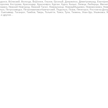
донск, Волжский, Вологда, Воронеж, Глазов, Грозный, Дзержинск, Димитровград, Екатеринб
Королев, Кострома, Краснодар, Красноярск, Курган, Курск, Кызыл, Липецк, Люберцы, Магн
камск, Нижний Новгород, Нижний Тагил, Новокузнецк, Новокуйбышевск, Новомосковск, Ново
ьск, Петрозаводск, Петропавловск-Камчатский, Подольск, Псков, Пятигорск, Ростов-на-Дону
Сыктывкар, Таганрог, Тамбов, Тверь, Тольятти, Томск, Тула, Тюмень, Улан-Удэ, Ульяновск, 
и другие...