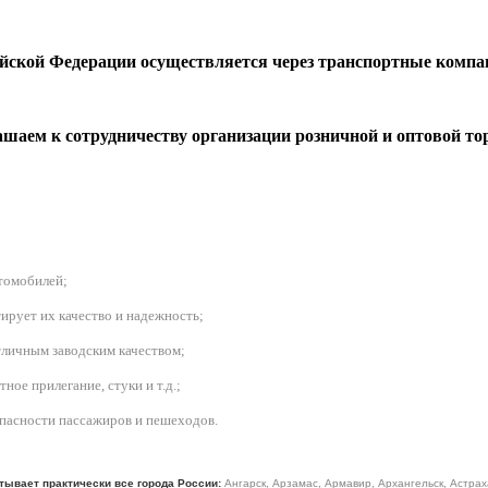
ийской Федерации осуществляется через транспортные компа
шаем к сотрудничеству организации розничной и оптовой то
втомобилей
;
ирует их качество и надежность;
личным заводским качеством;
ое прилегание, стуки и т.д.;
зопасности пассажиров и пешеходов.
тывает практически все города России:
Ангарск, Арзамас, Армавир, Архангельск, Астрах