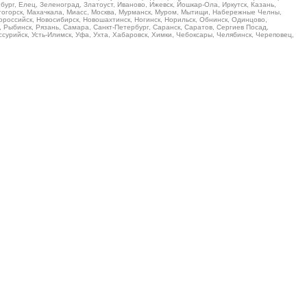
ург, Елец, Зеленоград, Златоуст, Иваново, Ижевск, Йошкар-Ола, Иркутск, Казань,
итогорск, Махачкала, Миасс, Москва, Мурманск, Муром, Мытищи, Набережные Челны,
российск, Новосибирск, Новошахтинск, Ногинск, Норильск, Обнинск, Одинцово,
, Рыбинск, Рязань, Самара, Санкт-Петербург, Саранск, Саратов, Сергиев Посад,
Уссурийск, Усть-Илимск, Уфа, Ухта, Хабаровск, Химки, Чебоксары, Челябинск, Череповец,