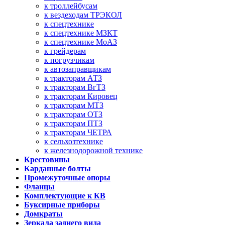
к троллейбусам
к вездеходам ТРЭКОЛ
к спецтехнике
к спецтехнике МЗКТ
к спецтехнике МоАЗ
к грейдерам
к погрузчикам
к автозаправщикам
к тракторам АТЗ
к тракторам ВгТЗ
к тракторам Кировец
к тракторам МТЗ
к тракторам ОТЗ
к тракторам ПТЗ
к тракторам ЧЕТРА
к сельхозтехнике
к железнодорожной технике
Крестовины
Карданные болты
Промежуточные опоры
Фланцы
Комплектующие к КВ
Буксирные приборы
Домкраты
Зеркала заднего вида