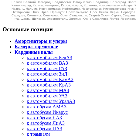
Брянск, Великий Новгород, Владивосток, Владикавказ, Владимир, Волгоград, Волго
Калининград, Калуга, Кемерово, Киров, Ковров, Коломна, Комсомольск-на-Амуре, 
Назрань, Нальчик, Невинномысск, Нефтекамск, Нефтеюганск, Нижневартовск, Нижне
Октябрьский, Омск, Орел, Оренбург, Орехово-Зуево, Орск, Пенза, Пермь, Первоурал
Серпухов, Смоленск, Соликамск, Сочи, Ставрополь, Старый Оскол, Сургут, Сызрань, 
Чита, Шахты, Щелково, Электросталь, Энгельс, Южно-Сахалинск, Якутск, Ярославль 
Основные позиции
Амортизаторы и упоры
Камеры тормозные
Карданные валы
к автомобилям БелАЗ
к автомобилям ВАЗ
к автомобилям ГАЗ
к автомобилям ЗиЛ
к автомобилям КамАЗ
к автомобилям КрАЗ
к автомобилям МАЗ
к автомобилям УАЗ
к автомобилям УралАЗ
к автобусам АМАЗ
к автобусам Икарус
к автобусам ЛАЗ
к автобусам ЛиАЗ
к автобусам ПАЗ
к трамваям