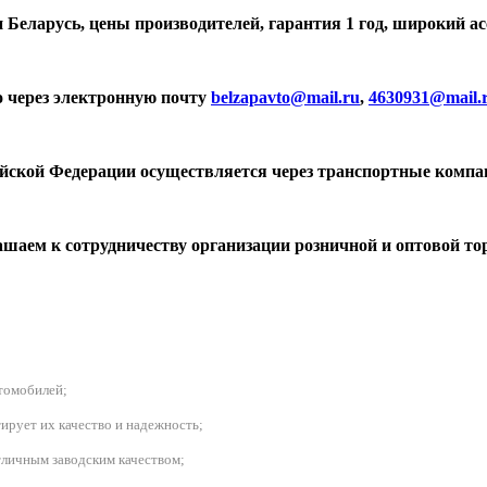
 Беларусь, цены производителей, гарантия 1 год, широкий а
о через электронную почту
belzapavto@mail.ru
,
4630931@mail.
ийской Федерации осуществляется через транспортные компа
шаем к сотрудничеству организации розничной и оптовой то
втомобилей
;
ирует их качество и надежность;
личным заводским качеством;