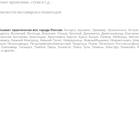
ое прилегание, стуки и т.д.;
зопасности пассажиров и пешеходов.
тывает практически все города России:
Ангарск, Арзамас, Армавир, Архангельск, Астрах
донск, Волжский, Вологда, Воронеж, Глазов, Грозный, Дзержинск, Димитровград, Екатеринб
Королев, Кострома, Краснодар, Красноярск, Курган, Курск, Кызыл, Липецк, Люберцы, Магн
камск, Нижний Новгород, Нижний Тагил, Новокузнецк, Новокуйбышевск, Новомосковск, Ново
ьск, Петрозаводск, Петропавловск-Камчатский, Подольск, Псков, Пятигорск, Ростов-на-Дону
Сыктывкар, Таганрог, Тамбов, Тверь, Тольятти, Томск, Тула, Тюмень, Улан-Удэ, Ульяновск, 
и другие...