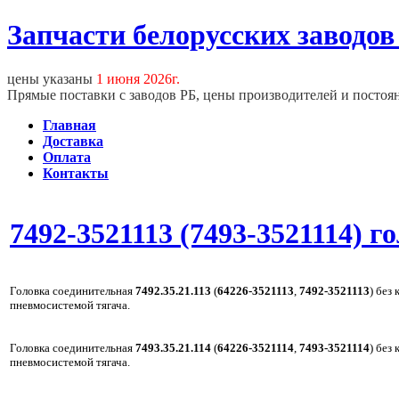
Запчасти белорусских заводов
цены указаны
1 июня 2026г.
Прямые поставки с заводов РБ, цены производителей и постоя
Главная
Доставка
Оплата
Контакты
7492-3521113 (7493-3521114) 
Головка соединительная
7492.35.21.113
(
64226-3521113
,
7492-3521113
) без
пневмосистемой тягача.
Головка соединительная
7493.35.21.114
(
64226-3521114
,
7493-3521114
) без
пневмосистемой тягача.