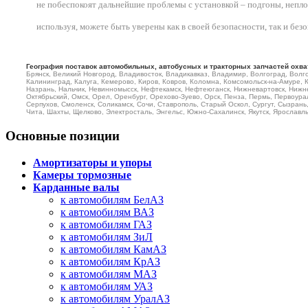
не побеспокоят дальнейшие проблемы с установкой – подгоны, неплотн
используя, можете быть уверены как в своей безопасности, так и бе
География поставок автомобильных, автобусных и тракторных запчастей охва
Брянск, Великий Новгород, Владивосток, Владикавказ, Владимир, Волгоград, Волго
Калининград, Калуга, Кемерово, Киров, Ковров, Коломна, Комсомольск-на-Амуре, 
Назрань, Нальчик, Невинномысск, Нефтекамск, Нефтеюганск, Нижневартовск, Нижне
Октябрьский, Омск, Орел, Оренбург, Орехово-Зуево, Орск, Пенза, Пермь, Первоурал
Серпухов, Смоленск, Соликамск, Сочи, Ставрополь, Старый Оскол, Сургут, Сызрань, 
Чита, Шахты, Щелково, Электросталь, Энгельс, Южно-Сахалинск, Якутск, Ярославль 
Основные позиции
Амортизаторы и упоры
Камеры тормозные
Карданные валы
к автомобилям БелАЗ
к автомобилям ВАЗ
к автомобилям ГАЗ
к автомобилям ЗиЛ
к автомобилям КамАЗ
к автомобилям КрАЗ
к автомобилям МАЗ
к автомобилям УАЗ
к автомобилям УралАЗ