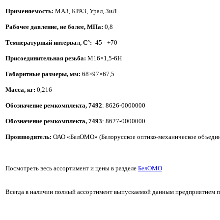
Применяемость:
МАЗ, КРАЗ, Урал, ЗиЛ
Рабочее давление, не более, МПа:
0,8
Температурный интервал, С°:
-45 - +70
Присоединительная резьба:
M16×1,5-6H
Габаритные размеры, мм:
68×97×67,5
Масса, кг:
0,216
Обозначение ремкомплекта, 7492
: 8626-0000000
Обозначение ремкомплекта, 7493
: 8627-0000000
Производитель:
ОАО «БелОМО» (Белорусское оптико-механическое объеди
Посмотреть весь ассортимент и цены в разделе
БелОМО
Всегда в наличии полный ассортимент выпускаемой данным предприятием пр