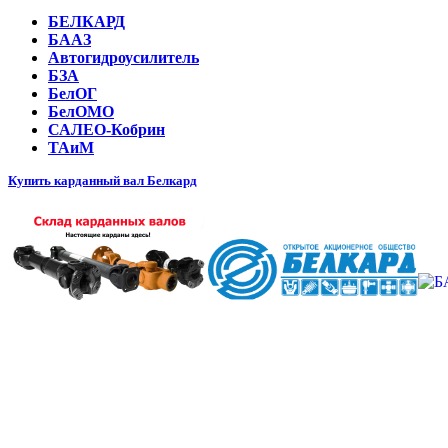
БЕЛКАРД
БААЗ
Автогидроусилитель
БЗА
БелОГ
БелОМО
САЛЕО-Кобрин
ТАиМ
Купить карданный вал Белкард