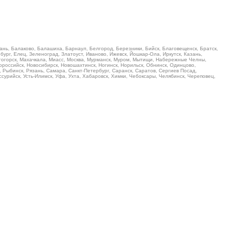
ань, Балаково, Балашиха, Барнаул, Белгород, Березники, Бийск, Благовещенск, Братск,
ург, Елец, Зеленоград, Златоуст, Иваново, Ижевск, Йошкар-Ола, Иркутск, Казань,
итогорск, Махачкала, Миасс, Москва, Мурманск, Муром, Мытищи, Набережные Челны,
российск, Новосибирск, Новошахтинск, Ногинск, Норильск, Обнинск, Одинцово,
, Рыбинск, Рязань, Самара, Санкт-Петербург, Саранск, Саратов, Сергиев Посад,
Уссурийск, Усть-Илимск, Уфа, Ухта, Хабаровск, Химки, Чебоксары, Челябинск, Череповец,