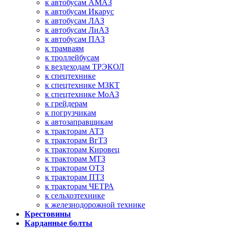
к автобусам АМАЗ
к автобусам Икарус
к автобусам ЛАЗ
к автобусам ЛиАЗ
к автобусам ПАЗ
к трамваям
к троллейбусам
к вездеходам ТРЭКОЛ
к спецтехнике
к спецтехнике МЗКТ
к спецтехнике МоАЗ
к грейдерам
к погрузчикам
к автозаправщикам
к тракторам АТЗ
к тракторам ВгТЗ
к тракторам Кировец
к тракторам МТЗ
к тракторам ОТЗ
к тракторам ПТЗ
к тракторам ЧЕТРА
к сельхозтехнике
к железнодорожной технике
Крестовины
Карданные болты