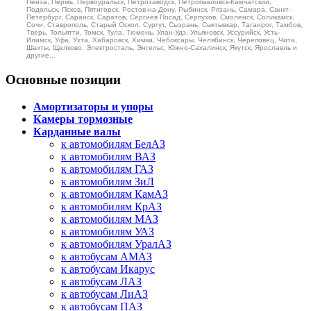
Пенза, Пермь, Первоуральск, Петрозаводск, Петропавловск-Камчатский,
Подольск, Псков, Пятигорск, Ростов-на-Дону, Рыбинск, Рязань, Самара, Санкт-
Петербург, Саранск, Саратов, Сергиев Посад, Серпухов, Смоленск, Соликамск,
Сочи, Ставрополь, Старый Оскол, Сургут, Сызрань, Сыктывкар, Таганрог, Тамбов,
Тверь, Тольятти, Томск, Тула, Тюмень, Улан-Удэ, Ульяновск, Уссурийск, Усть-
Илимск, Уфа, Ухта, Хабаровск, Химки, Чебоксары, Челябинск, Череповец, Чита,
Шахты, Щелково, Электросталь, Энгельс, Южно-Сахалинск, Якутск, Ярославль и
другие...
Основные позиции
Амортизаторы и упоры
Камеры тормозные
Карданные валы
к автомобилям БелАЗ
к автомобилям ВАЗ
к автомобилям ГАЗ
к автомобилям ЗиЛ
к автомобилям КамАЗ
к автомобилям КрАЗ
к автомобилям МАЗ
к автомобилям УАЗ
к автомобилям УралАЗ
к автобусам АМАЗ
к автобусам Икарус
к автобусам ЛАЗ
к автобусам ЛиАЗ
к автобусам ПАЗ