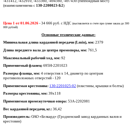
-431412, -432910, -433360, -494560, -497430 (гиппоидный мост)
(взаимозаменяема с
130-2200023-Б2
)
Цена 1 от 01.06.2026
- 34 666 руб. с НДС
(выставляется в счете при сумме заказа до 300
000 рублей)
Основные технические данные:
Минимальная длина карданной передачи (Lmin), мм:
2379
Длина переднего вала до центра промопоры, мм:
761,5
Максимальный рабочий ход, мм:
92
Применяемый фланец:
695Н-2201023
Размеры фланца, мм:
4 отверстия х 14, диаметр по центрам
противоположных отверстий - 120
Применяемая крестовина:
130-2201025-02
(пластины, крышки и болты)
Размеры крестовины, мм:
39х118
Применяемая промежуточная опора:
53А-2202081
Вес карданной передачи, кг
.:
36,42
Производитель:
ОАО «Белкард» (Гродненский завод карданных валов и
крестовин)