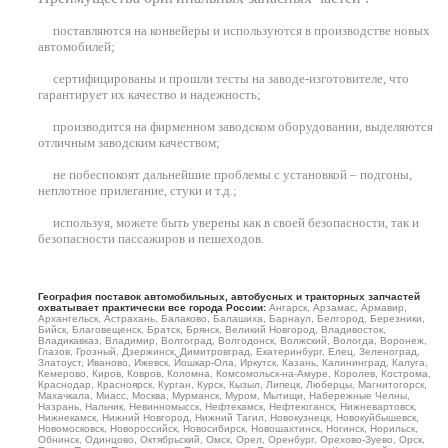
поставляются на конвейеры и используются в производстве новых
автомобилей
;
сертифицированы и прошли тесты на заводе-изготовителе, что
гарантирует их качество и надежность;
производится на фирменном заводском оборудовании, выделяются
отличным заводским качеством;
не побеспокоят дальнейшие проблемы с установкой – подгоны,
неплотное прилегание, стуки и т.д.;
используя, можете быть уверены как в своей безопасности, так и
безопасности пассажиров и пешеходов.
География поставок автомобильных, автобусных и тракторных запчастей
охватывает практически все города России:
Ангарск, Арзамас, Армавир,
Архангельск, Астрахань, Балаково, Балашиха, Барнаул, Белгород, Березники,
Бийск, Благовещенск, Братск, Брянск, Великий Новгород, Владивосток,
Владикавказ, Владимир, Волгоград, Волгодонск, Волжский, Вологда, Воронеж,
Глазов, Грозный, Дзержинск, Димитровград, Екатеринбург, Елец, Зеленоград,
Златоуст, Иваново, Ижевск, Йошкар-Ола, Иркутск, Казань, Калининград, Калуга,
Кемерово, Киров, Ковров, Коломна, Комсомольск-на-Амуре, Королев, Кострома,
Краснодар, Красноярск, Курган, Курск, Кызыл, Липецк, Люберцы, Магнитогорск,
Махачкала, Миасс, Москва, Мурманск, Муром, Мытищи, Набережные Челны,
Назрань, Нальчик, Невинномысск, Нефтекамск, Нефтеюганск, Нижневартовск,
Нижнекамск, Нижний Новгород, Нижний Тагил, Новокузнецк, Новокуйбышевск,
Новомосковск, Новороссийск, Новосибирск, Новошахтинск, Ногинск, Норильск,
Обнинск, Одинцово, Октябрьский, Омск, Орел, Оренбург, Орехово-Зуево, Орск,