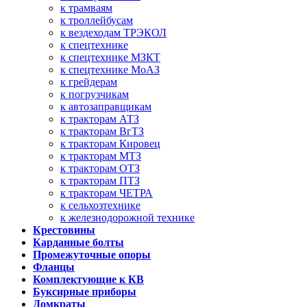
к трамваям
к троллейбусам
к вездеходам ТРЭКОЛ
к спецтехнике
к спецтехнике МЗКТ
к спецтехнике МоАЗ
к грейдерам
к погрузчикам
к автозаправщикам
к тракторам АТЗ
к тракторам ВгТЗ
к тракторам Кировец
к тракторам МТЗ
к тракторам ОТЗ
к тракторам ПТЗ
к тракторам ЧЕТРА
к сельхозтехнике
к железнодорожной технике
Крестовины
Карданные болты
Промежуточные опоры
Фланцы
Комплектующие к КВ
Буксирные приборы
Домкраты