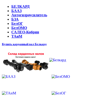
БЕЛКАРД
БААЗ
Автогидроусилитель
БЗА
БелОГ
БелОМО
САЛЕО-Кобрин
ТАиМ
Купить карданный вал Белкард