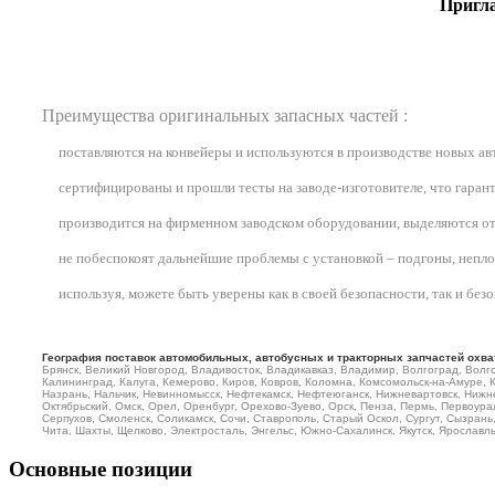
Пригла
Преимущества оригинальных запасных частей :
поставляются на конвейеры и используются в производстве новых а
сертифицированы и прошли тесты на заводе-изготовителе, что гарант
производится на фирменном заводском оборудовании, выделяются от
не побеспокоят дальнейшие проблемы с установкой – подгоны, неплотн
используя, можете быть уверены как в своей безопасности, так и бе
География поставок автомобильных, автобусных и тракторных запчастей охва
Брянск, Великий Новгород, Владивосток, Владикавказ, Владимир, Волгоград, Волго
Калининград, Калуга, Кемерово, Киров, Ковров, Коломна, Комсомольск-на-Амуре, 
Назрань, Нальчик, Невинномысск, Нефтекамск, Нефтеюганск, Нижневартовск, Нижне
Октябрьский, Омск, Орел, Оренбург, Орехово-Зуево, Орск, Пенза, Пермь, Первоурал
Серпухов, Смоленск, Соликамск, Сочи, Ставрополь, Старый Оскол, Сургут, Сызрань, 
Чита, Шахты, Щелково, Электросталь, Энгельс, Южно-Сахалинск, Якутск, Ярославль 
Основные позиции