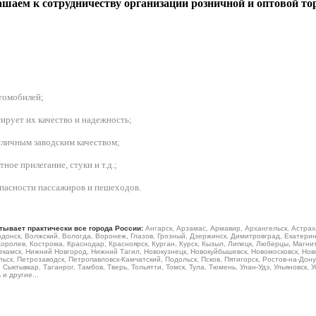
шаем к сотрудничеству организации розничной и оптовой то
втомобилей
;
ирует их качество и надежность;
личным заводским качеством;
ое прилегание, стуки и т.д.;
зопасности пассажиров и пешеходов.
тывает практически все города России:
Ангарск, Арзамас, Армавир, Архангельск, Астрах
донск, Волжский, Вологда, Воронеж, Глазов, Грозный, Дзержинск, Димитровград, Екатеринб
Королев, Кострома, Краснодар, Красноярск, Курган, Курск, Кызыл, Липецк, Люберцы, Магн
камск, Нижний Новгород, Нижний Тагил, Новокузнецк, Новокуйбышевск, Новомосковск, Ново
ьск, Петрозаводск, Петропавловск-Камчатский, Подольск, Псков, Пятигорск, Ростов-на-Дону
Сыктывкар, Таганрог, Тамбов, Тверь, Тольятти, Томск, Тула, Тюмень, Улан-Удэ, Ульяновск, 
и другие...