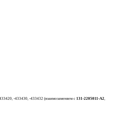
-433420, -433430, -433432 (взаимозаменяем с
131-2205011-А2
,