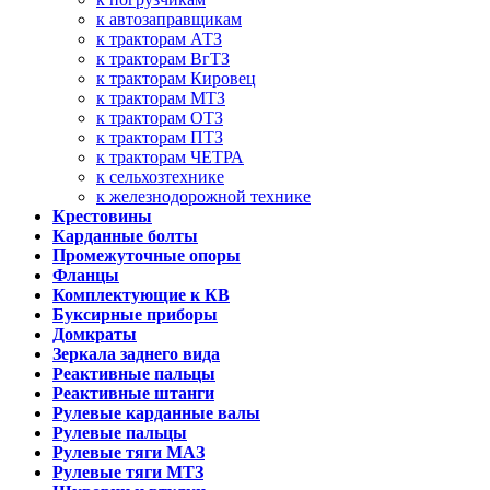
к автозаправщикам
к тракторам АТЗ
к тракторам ВгТЗ
к тракторам Кировец
к тракторам МТЗ
к тракторам ОТЗ
к тракторам ПТЗ
к тракторам ЧЕТРА
к сельхозтехнике
к железнодорожной технике
Крестовины
Карданные болты
Промежуточные опоры
Фланцы
Комплектующие к КВ
Буксирные приборы
Домкраты
Зеркала заднего вида
Реактивные пальцы
Реактивные штанги
Рулевые карданные валы
Рулевые пальцы
Рулевые тяги МАЗ
Рулевые тяги МТЗ