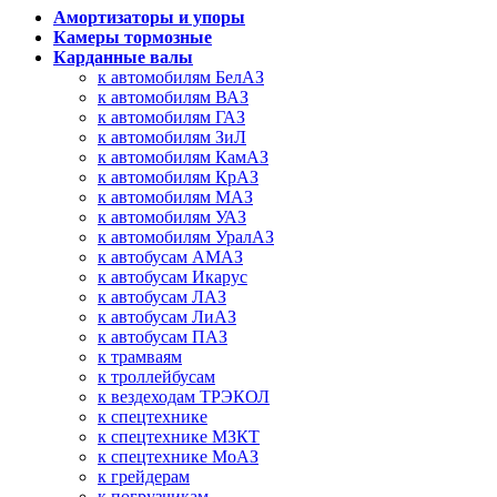
Амортизаторы и упоры
Камеры тормозные
Карданные валы
к автомобилям БелАЗ
к автомобилям ВАЗ
к автомобилям ГАЗ
к автомобилям ЗиЛ
к автомобилям КамАЗ
к автомобилям КрАЗ
к автомобилям МАЗ
к автомобилям УАЗ
к автомобилям УралАЗ
к автобусам АМАЗ
к автобусам Икарус
к автобусам ЛАЗ
к автобусам ЛиАЗ
к автобусам ПАЗ
к трамваям
к троллейбусам
к вездеходам ТРЭКОЛ
к спецтехнике
к спецтехнике МЗКТ
к спецтехнике МоАЗ
к грейдерам
к погрузчикам