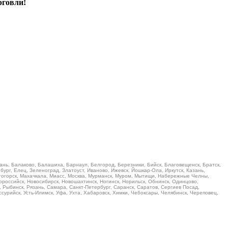
рговли!
ань, Балаково, Балашиха, Барнаул, Белгород, Березники, Бийск, Благовещенск, Братск,
ург, Елец, Зеленоград, Златоуст, Иваново, Ижевск, Йошкар-Ола, Иркутск, Казань,
итогорск, Махачкала, Миасс, Москва, Мурманск, Муром, Мытищи, Набережные Челны,
российск, Новосибирск, Новошахтинск, Ногинск, Норильск, Обнинск, Одинцово,
, Рыбинск, Рязань, Самара, Санкт-Петербург, Саранск, Саратов, Сергиев Посад,
Уссурийск, Усть-Илимск, Уфа, Ухта, Хабаровск, Химки, Чебоксары, Челябинск, Череповец,