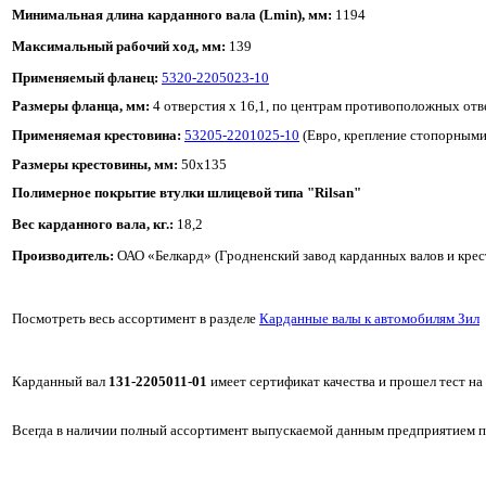
Минимальная длина карданного вала (Lmin), мм:
1194
Максимальный рабочий ход, мм:
139
Применяемый фланец:
5320-2205023-10
Размеры фланца, мм:
4 отверстия х 16,1, по центрам противоположных отв
Применяемая крестовина:
53205-2201025-10
(Евро, крепление стопорными
Размеры крестовины, мм:
50х135
Полимерное покрытие втулки шлицевой типа "Rilsan"
Вес карданного вала, кг.:
18,2
Производитель:
ОАО «Белкард» (Гродненский завод карданных валов и крес
Посмотреть весь ассортимент в разделе
Карданные валы к автомобилям Зил
Карданный вал
131-2205011-01
имеет сертификат качества и прошел тест на 
Всегда в наличии полный ассортимент выпускаемой данным предприятием пр