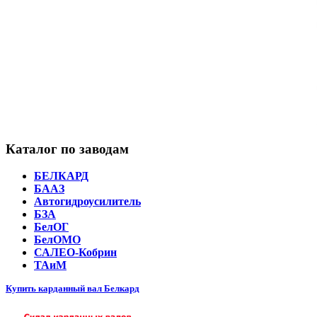
Каталог по заводам
БЕЛКАРД
БААЗ
Автогидроусилитель
БЗА
БелОГ
БелОМО
САЛЕО-Кобрин
ТАиМ
Купить карданный вал Белкард