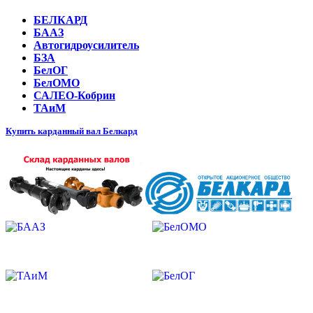
БЕЛКАРД
БААЗ
Автогидроусилитель
БЗА
БелОГ
БелОМО
САЛЕО-Кобрин
ТАиМ
Купить карданный вал Белкард