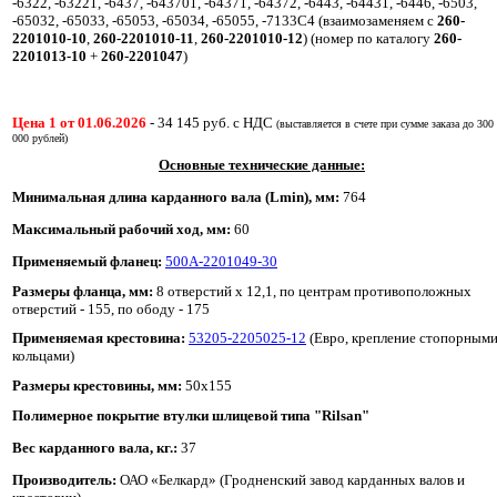
-6322, -63221, -6437, -643701, -64371, -64372, -6443, -64431, -6446, -6503,
-65032, -65033, -65053, -65034, -65055, -7133С4 (взаимозаменяем с
260-
2201010-10
,
260-2201010-11
,
260-2201010-12
) (номер по каталогу
260-
2201013-10
+
260-2201047
)
Цена 1 от 01.06.2026
-
34 145
руб. с НДС
(выставляется в счете при сумме заказа до 300
000 рублей)
Основные технические данные:
Минимальная длина карданного вала (Lmin), мм:
764
Максимальный рабочий ход, мм:
60
Применяемый фланец:
500А-2201049-30
Размеры фланца, мм:
8 отверстий х 12,1, по центрам противоположных
отверстий - 155, по ободу - 175
Применяемая крестовина:
53205-2205025-12
(Евро, крепление стопорным
кольцами)
Размеры крестовины, мм:
50х155
Полимерное покрытие втулки шлицевой типа "Rilsan"
Вес карданного вала, кг.:
37
Производитель:
ОАО «Белкард» (Гродненский завод карданных валов и