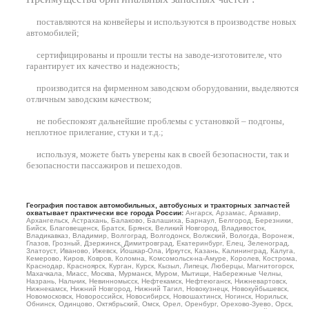
поставляются на конвейеры и используются в производстве новых
автомобилей
;
сертифицированы и прошли тесты на заводе-изготовителе, что
гарантирует их качество и надежность;
производится на фирменном заводском оборудовании, выделяются
отличным заводским качеством;
не побеспокоят дальнейшие проблемы с установкой – подгоны,
неплотное прилегание, стуки и т.д.;
используя, можете быть уверены как в своей безопасности, так и
безопасности пассажиров и пешеходов.
География поставок автомобильных, автобусных и тракторных запчастей
охватывает практически все города России:
Ангарск, Арзамас, Армавир,
Архангельск, Астрахань, Балаково, Балашиха, Барнаул, Белгород, Березники,
Бийск, Благовещенск, Братск, Брянск, Великий Новгород, Владивосток,
Владикавказ, Владимир, Волгоград, Волгодонск, Волжский, Вологда, Воронеж,
Глазов, Грозный, Дзержинск, Димитровград, Екатеринбург, Елец, Зеленоград,
Златоуст, Иваново, Ижевск, Йошкар-Ола, Иркутск, Казань, Калининград, Калуга,
Кемерово, Киров, Ковров, Коломна, Комсомольск-на-Амуре, Королев, Кострома,
Краснодар, Красноярск, Курган, Курск, Кызыл, Липецк, Люберцы, Магнитогорск,
Махачкала, Миасс, Москва, Мурманск, Муром, Мытищи, Набережные Челны,
Назрань, Нальчик, Невинномысск, Нефтекамск, Нефтеюганск, Нижневартовск,
Нижнекамск, Нижний Новгород, Нижний Тагил, Новокузнецк, Новокуйбышевск,
Новомосковск, Новороссийск, Новосибирск, Новошахтинск, Ногинск, Норильск,
Обнинск, Одинцово, Октябрьский, Омск, Орел, Оренбург, Орехово-Зуево, Орск,