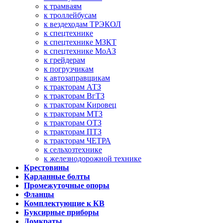
к трамваям
к троллейбусам
к вездеходам ТРЭКОЛ
к спецтехнике
к спецтехнике МЗКТ
к спецтехнике МоАЗ
к грейдерам
к погрузчикам
к автозаправщикам
к тракторам АТЗ
к тракторам ВгТЗ
к тракторам Кировец
к тракторам МТЗ
к тракторам ОТЗ
к тракторам ПТЗ
к тракторам ЧЕТРА
к сельхозтехнике
к железнодорожной технике
Крестовины
Карданные болты
Промежуточные опоры
Фланцы
Комплектующие к КВ
Буксирные приборы
Домкраты