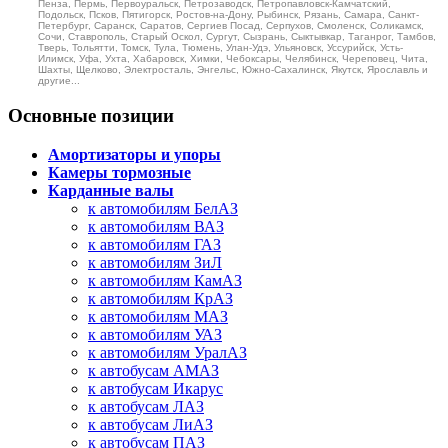
Пенза, Пермь, Первоуральск, Петрозаводск, Петропавловск-Камчатский,
Подольск, Псков, Пятигорск, Ростов-на-Дону, Рыбинск, Рязань, Самара, Санкт-
Петербург, Саранск, Саратов, Сергиев Посад, Серпухов, Смоленск, Соликамск,
Сочи, Ставрополь, Старый Оскол, Сургут, Сызрань, Сыктывкар, Таганрог, Тамбов,
Тверь, Тольятти, Томск, Тула, Тюмень, Улан-Удэ, Ульяновск, Уссурийск, Усть-
Илимск, Уфа, Ухта, Хабаровск, Химки, Чебоксары, Челябинск, Череповец, Чита,
Шахты, Щелково, Электросталь, Энгельс, Южно-Сахалинск, Якутск, Ярославль и
другие...
Основные позиции
Амортизаторы и упоры
Камеры тормозные
Карданные валы
к автомобилям БелАЗ
к автомобилям ВАЗ
к автомобилям ГАЗ
к автомобилям ЗиЛ
к автомобилям КамАЗ
к автомобилям КрАЗ
к автомобилям МАЗ
к автомобилям УАЗ
к автомобилям УралАЗ
к автобусам АМАЗ
к автобусам Икарус
к автобусам ЛАЗ
к автобусам ЛиАЗ
к автобусам ПАЗ