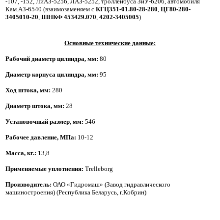
-107, -152, ЛиАЗ-5256, ЛАЗ-5252, троллейбуса ЗиУ-6206, автомобиля
Кам.АЗ-6540 (взаимозаменяем с
КГЦ351-01.80-28-280
,
ЦГ80-280-
3405010-20
,
ШНКФ 453429.070
,
4202-3405005
)
Основные технические данные:
Рабочий диаметр цилиндра, мм
:
80
Диаметр корпуса цилиндра, мм
:
95
Ход штока, мм
:
280
Диаметр штока, мм
:
28
Установочный размер, мм:
546
Рабочее давление
, МПа:
10-12
Масса, кг.:
 13,8
Применяемые уплотнения:
Trelleborg
Производитель:
ОАО «Гидромаш» (Завод гидравлического
машиностроения) (Республика Беларусь, г.Кобрин)