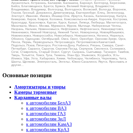
Архангельск, Астрахань, Балаково, Балашиха, Барнаул, Белгород, Березники,
Бийск, Благовещенск, Братск, Брянск, Великий Новгород, Владивосток,
Владикавказ, Владимир, Волгоград, Волгодонск, Волжский, Вологда, Воронеж,
Глазов, Грозный, Дзержинск, Димитровград, Екатеринбург, Елец, Зеленоград,
Златоуст, Иваново, Ижевск, Йошкар-Ола, Иркутск, Казань, Калининград, Калуга,
Кемерово, Киров, Ковров, Коломна, Комсомольск-на-Амуре, Королев, Кострома,
Краснодар, Красноярск, Курган, Курск, Кызыл, Липецк, Люберцы, Магнитогорск,
Махачкала, Миасс, Москва, Мурманск, Муром, Мытищи, Набережные Челны,
Назрань, Нальчик, Невинномысск, Нефтекамск, Нефтеюганск, Нижневартовск,
Нижнекамск, Нижний Новгород, Нижний Тагил, Новокузнецк, Новокуйбышевск,
Новомосковск, Новороссийск, Новосибирск, Новошахтинск, Ногинск, Норильск,
Обнинск, Одинцово, Октябрьский, Омск, Орел, Оренбург, Орехово-Зуево, Орск,
Пенза, Пермь, Первоуральск, Петрозаводск, Петропавловск-Камчатский,
Подольск, Псков, Пятигорск, Ростов-на-Дону, Рыбинск, Рязань, Самара, Санкт-
Петербург, Саранск, Саратов, Сергиев Посад, Серпухов, Смоленск, Соликамск,
Сочи, Ставрополь, Старый Оскол, Сургут, Сызрань, Сыктывкар, Таганрог, Тамбов,
Тверь, Тольятти, Томск, Тула, Тюмень, Улан-Удэ, Ульяновск, Уссурийск, Усть-
Илимск, Уфа, Ухта, Хабаровск, Химки, Чебоксары, Челябинск, Череповец, Чита,
Шахты, Щелково, Электросталь, Энгельс, Южно-Сахалинск, Якутск, Ярославль и
другие...
Основные позиции
Амортизаторы и упоры
Камеры тормозные
Карданные валы
к автомобилям БелАЗ
к автомобилям ВАЗ
к автомобилям ГАЗ
к автомобилям ЗиЛ
к автомобилям КамАЗ
к автомобилям КрАЗ