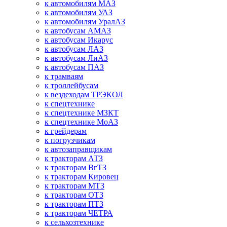
к автомобилям МАЗ
к автомобилям УАЗ
к автомобилям УралАЗ
к автобусам АМАЗ
к автобусам Икарус
к автобусам ЛАЗ
к автобусам ЛиАЗ
к автобусам ПАЗ
к трамваям
к троллейбусам
к вездеходам ТРЭКОЛ
к спецтехнике
к спецтехнике МЗКТ
к спецтехнике МоАЗ
к грейдерам
к погрузчикам
к автозаправщикам
к тракторам АТЗ
к тракторам ВгТЗ
к тракторам Кировец
к тракторам МТЗ
к тракторам ОТЗ
к тракторам ПТЗ
к тракторам ЧЕТРА
к сельхозтехнике