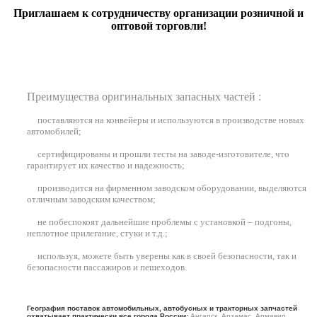
Приглашаем к сотрудничеству организации розничной и
оптовой торговли!
Преимущества оригинальных запасных частей :
поставляются на конвейеры и используются в производстве новых
автомобилей
;
сертифицированы и прошли тесты на заводе-изготовителе, что
гарантирует их качество и надежность;
производится на фирменном заводском оборудовании, выделяются
отличным заводским качеством;
не побеспокоят дальнейшие проблемы с установкой – подгоны,
неплотное прилегание, стуки и т.д.;
используя, можете быть уверены как в своей безопасности, так и
безопасности пассажиров и пешеходов.
География поставок автомобильных, автобусных и тракторных запчастей
охватывает практически все города России:
Ангарск, Арзамас, Армавир,